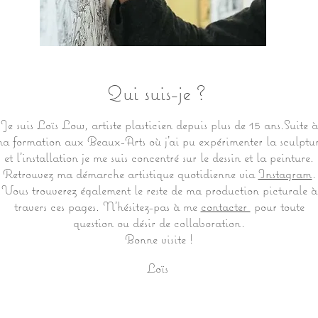
Qui suis-je ?
Je suis Loïs Low, artiste plasticien depuis plus de 15 ans.Suite à
a formation aux Beaux-Arts où j’ai pu expérimenter la sculptu
et l’installation je me suis concentré sur le dessin et la peinture.
Retrouvez ma démarche artistique quotidienne via
Instagram
.
Vous trouverez également le reste de ma production picturale à
travers ces pages. N’hésitez-pas à me
contacter
pour toute
question ou désir de collaboration.
Bonne visite !
Loïs