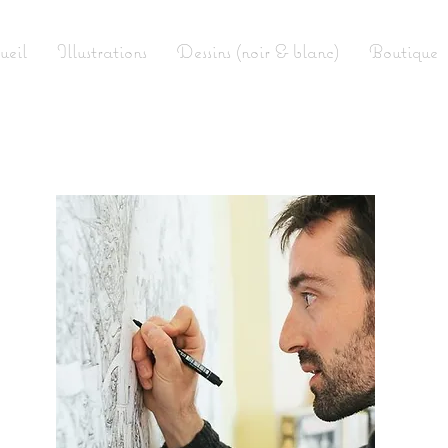
ueil
Illustrations
Dessins (noir & blanc)
Boutique