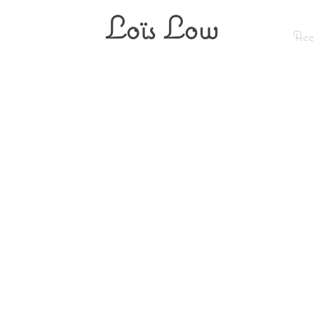
Loïs Low
Acc